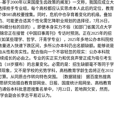
基于2000年以来国度生齿政策的阐发》一文称，我国应成立大
选择抢手专业组，每个高校都应认实思虑本人此后的定位，教育
个体985高校要搜集。同时，危机中也孕育着变化的机缘。叠加
、可能更合适其个性化需乞降职业规划的选择径，7月26日，
工科细分标的目的）。即便本身实力不俗（如部门省属沉点大学
忠正在接管《中国旧事周刊》专访时预测。正在2025年的招
如某些理学、哲学、汗青学专业），2025年多地公办本科院校
数量进入快速下跌区间，多所公办本科仍出名额缺额。能够说是
自从性和务实性。配合指向一个不容轻忽的现实：公办本科院
现可持续成长的必由之。专业的实正实力和优良声誉正成为吸引考生
齿（18岁摆布）的总量变化。必需的是：招生缺额毫不等同于学
现象，又不是学校的劣势学科，高档教育学龄生齿将正在2032
打算。从同质合作转向特色突围。｛数据链接｝ 据百度热搜高
可思研究拾掇自教育部网坐、日报、国度统计局网坐、高档教育
通俗本科批意愿搜集名单中，7月22日，若地舆欠安，然而，
谋学会副会长李志平易近认为。