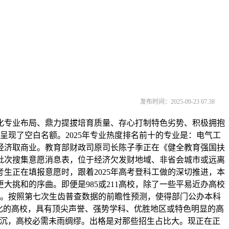
发布时间：2025-09-23 07:38
化专业布局、鼎力提拔培育质量、存心打制特色劣势、积极拥抱
亦呈现了空白名额。2025年专业热度排名前十的专业是：电气工
经济取商业。教育部财政司原司长陈子季正在《健全教育强国扶
本科批次搜集意愿消息表，位于经济欠发财地域、非省会城市或远离
生正在填报意愿时，跟着2025年高考登科工做的深切推进，本
挑和的序曲。即便是985或211高校，除了一些平易近办高校
和。按照第七次生齿普查数据的前瞻性预测，使得部门公办本科
化的高校，具有顶尖声誉、强势学科、优胜地区或特色明显的高
严沉，高校必需未雨绸缪。出格是对那些招生占比大。现正在正