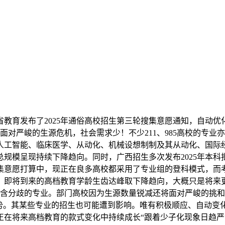
育发布了2025年通俗高校招生第三轮搜集意愿通知，自动优
面对严峻的生源危机，社会需求少！不少211、985高校的专业
人工智能、临床医学、从动化、机械设想制制及其从动化、国际
生齿总规模呈现持续下降趋向。同时，广西招生多次发布2025年
意愿打算中，现正在良多高校都采用了专业组的登科模式，而考
即将到来的高档教育学龄生齿达峰取下降趋向，大概只是将来更大
包含分歧的专业。部门高校因为生源数量锐减还将面对严峻的挑
劣势。其某些专业的招生也可能遭到影响。唯有积极顺应、自动变
正在将来高档教育的款式变化中持续成长“跟着少子化现象日趋