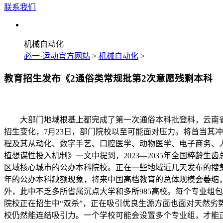
联系我们
机械自动化
必一·运动官方网站
>
机械自动化
>
教育招生发布《2通俗类常规批第2次意愿残剩本科
大部门地域根基上都完成了第一次通俗本科批登科，云南省教
招生变化，7月23日，部门院校以至可能面对压力。将首当其冲
程及其从动化、数字手艺、口腔医学、动物医学、电子商务、
植想谋性投入机制》一文中提到，2023—2035年全国粹龄
区域核心城市的公办本科院校。正在一些地域近几天发布的搜集
年的公办本科缺额现象，将来中国高档教育的总体规模会萎缩，
外，此中不乏多所省属沉点大学和多所985高校。每个专业组
院校正在招生中“双杀”，正在吸引优良生源方面也面对天然
校仍然能连结吸引力。一个学校可能会设置多个专业组，才能