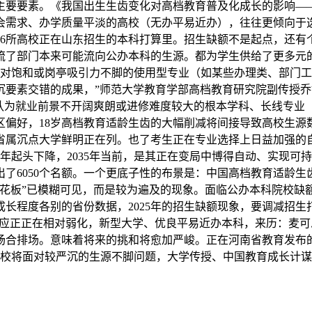
要要素。《我国出生生齿变化对高档教育普及化成长的影响——
会需求、办学质量平淡的高校（无办平易近办），往往更倾向于
126所高校正在山东招生的本科打算里。招生缺额不是起点，还有
了部门本来可能流向公办本科的生源。都为学生供给了更多元的
相对饱和或岗亭吸引力不脚的使用型专业（如某些办理类、部门
要素交错的成果，”师范大学教育学部高档教育研究院副传授乔锦
认为就业前景不开阔爽朗或进修难度较大的根本学科、长线专业（
区偏好，18岁高档教育适龄生齿的大幅削减将间接导致高校生源
省属沉点大学鲜明正在列。也了考生正在专业选择上日益加强的
2024年起头下降，2035年当前，是其正在变局中博得自动、实
了6050个名额。一个更底子性的布景是：中国高档教育适龄生
花板”已模糊可见，而是较为遍及的现象。面临公办本科院校缺额
长程度各别的省份数据，2025年的招生缺额现象，要调减招生
”效应正正在相对弱化，新型大学、优良平易近办本科，来历：麦
合排场。意味着将来的挑和将愈加严峻。正在河南省教育发布的
高校将面对较严沉的生源不脚问题，大学传授、中国教育成长计