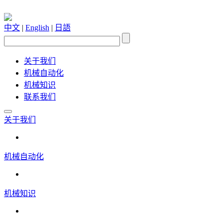
中文
|
English
|
日語
关于我们
机械自动化
机械知识
联系我们
关于我们
机械自动化
机械知识