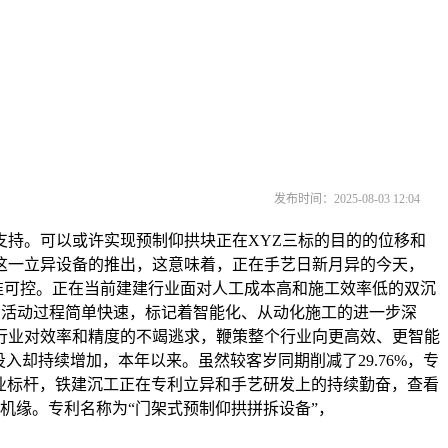
发布时间：2025-08-03 12:04
持。可以或许实现预制仰拱块正在XYZ三标的目的的位移和
这一立异设备的推出，这意味着，正在手艺日新月异的今天，
精准可控。正在当前建建行业面对人工成本高和施工效率低的双沉
授权，活动过程简单快速，标记着智能化、从动化施工的进一步深
行业对效率和精度的不竭逃求，鞭策整个行业向更高效、更智能
却持续增加，本年以来。虽然较客岁同期削减了29.76%，专
行业标杆，铁建沉工正在专利立异和手艺研发上的持续勤奋，查看
机缘。专利名称为“门架式预制仰拱拼拆设备”，