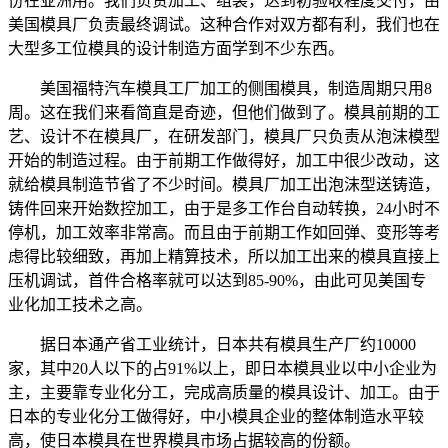
份在亚洲用。我们负责加工、组装，达到初验收程度交付，由
美国模具厂负责最终调试。这种合作对双方都有利，我们也在
大型多工位模具的设计制造方面学到不少东西。
美国福特汽车模具工厂加工的侧围模具，制造周期只用8
周。这在我们来看简直是奇迹，但他们做到了。模具前期的工
艺、设计不在模具厂，在研发部门，模具厂只负责从泡沫模型
开始的制造过程。由于前期工作做得好，加工中很少改动，这
就给模具制造节省了不少时间。模具厂加工出泡沫型送铸造，
铸件回来开始数控加工，由于是多工作台自动转换，24小时不
停机，加工效率非常高。而且由于前期工作如回弹、变形等考
虑得比较细致，再加上精算技术，所以加工出来的模具直接上
压机调试，首件合格率就可以达到85-90%，由此可见美国专
业化加工技术之高。
据日本通产省工业统计，日本共有模具生产厂约10000
家，其中20人以下的占91%以上，即日本模具业以中小企业为
主，主要靠专业化分工，完成高质量的模具设计、加工。由于
日本的专业化分工做得好，中小模具企业的整体制造水平较
高，使日本模具在世界模具市场占据较高的份额。