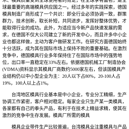
术、模具质量受到全球使用者的肯定，在全球享有盛名，是全
球最重要的高端模具供应国之一。经过多年的实践探索，德国
模具制造厂商形成了一个共识：即全行业必须协调一致，群策
群力，技术创新，取长补短，共同进步，发挥好整体优势，才
能取得行业的成功。此外，为适应当今新产品快速发展的需
求，在德国不仅大公司建立了新的开发中心，而且许多中小企
业也都这样做，主动为客户做研发工作。在研究方面德国始终
十分活跃，成为其在国际市场上保持不败的重要基础。在激烈
竞争中，德国模具行业多年保持住了在国际市场中的强势地
位，出口率一直稳定在33%左右。依据德国机械工厂制造协会
(VDMA)资料显示其模具厂商数约5000家左右，但该国模具产
业结构仍以中小型企业为主：20人以下占80%，20-100人占
19%，100人以上占1%。
台湾地区模具行业基本是中小企业，专业分工精细，生产
协调工作紧密，客户相对稳定。每家企业只生产某一类模具，
各家都有自己的拳头产品，有利于在技术上精益求精，使其在
激烈的竞争中生存发展。模具厂所需的模具
模具企业带件生产比较普遍，台湾模具业注重模具与产品