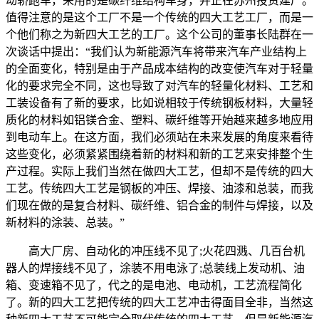
动轿跑车，采用的是碳纤维结构车身，并正在苏州投资建厂。
值得注意的是这个工厂不是一个传统的四大工艺工厂，而是一
个他们称之为新四大工艺的工厂。这个公司的董事长陆群在一
次谈话中提出：“我们认为新能源汽车将带来汽车产业结构上
的全面变化，特别是由于产品成本结构的改变使汽车对于轻量
化的要求完全不同，这也导致了对汽车的轻量化材料、工艺和
工装设备有了新的要求，比如说相较于传统钢板材料，大量轻
质化的材料如铝镁合金、塑料、碳纤维等开始越来越多地应用
到电动车上。在这方面，我们必须站在未来发展的角度来看待
这些变化，必须紧紧围绕着新的材料和新的工艺来安排整个生
产过程。实际上我们当然在做四大工艺，但却不是传统的四大
工艺。传统四大工艺是钢板的冲压、焊接、油漆和总装，而我
们现在做的是复合材料、碳纤维、铝合金的制件与焊接，以及
新材料的涂装、总装。”
高大厂房、自动化的冲压线不见了;火花四溅、几百台机
器人的焊接线不见了，涂装不用电泳了;总装线上发动机、油
箱、变速箱不见了，代之的是电池、电动机，工艺流程简化
了。新的四大工艺把传统的四大工艺冲击得面目全非，当然这