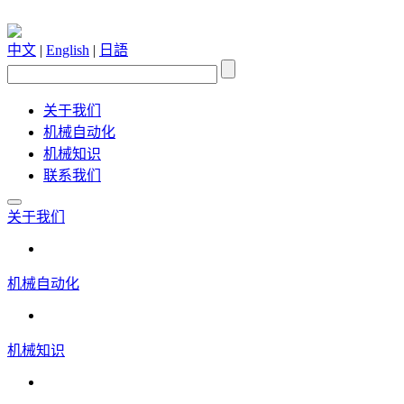
中文
|
English
|
日語
关于我们
机械自动化
机械知识
联系我们
关于我们
机械自动化
机械知识