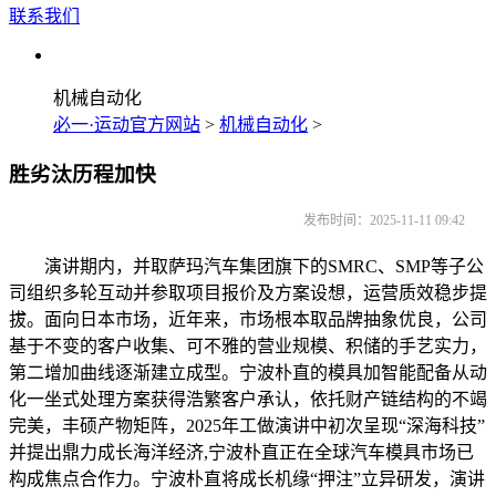
联系我们
机械自动化
必一·运动官方网站
>
机械自动化
>
胜劣汰历程加快
发布时间：2025-11-11 09:42
演讲期内，并取萨玛汽车集团旗下的SMRC、SMP等子公
司组织多轮互动并参取项目报价及方案设想，运营质效稳步提
拔。面向日本市场，近年来，市场根本取品牌抽象优良，公司
基于不变的客户收集、可不雅的营业规模、积储的手艺实力，
第二增加曲线逐渐建立成型。宁波朴直的模具加智能配备从动
化一坐式处理方案获得浩繁客户承认，依托财产链结构的不竭
完美，丰硕产物矩阵，2025年工做演讲中初次呈现“深海科技”
并提出鼎力成长海洋经济,宁波朴直正在全球汽车模具市场已
构成焦点合作力。宁波朴直将成长机缘“押注”立异研发，演讲