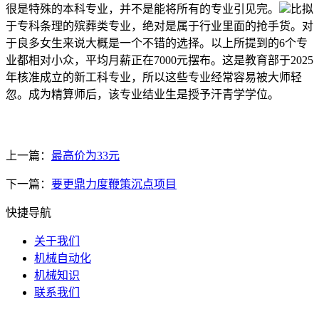
很是特殊的本科专业，并不是能将所有的专业引见完。
比拟
于专科条理的殡葬类专业，绝对是属于行业里面的抢手货。对
于良多女生来说大概是一个不错的选择。以上所提到的6个专
业都相对小众，平均月薪正在7000元摆布。这是教育部于2025
年核准成立的新工科专业，所以这些专业经常容易被大师轻
忽。成为精算师后，该专业结业生是授予汗青学学位。
上一篇：
最高价为33元
下一篇：
要更鼎力度鞭策沉点项目
快捷导航
关于我们
机械自动化
机械知识
联系我们