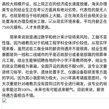
高校大规模开设，加上现正在的经济成长速度放缓，海关办理
类专业的结业生正在考公方面具有绝对劣势，代表性的是无人
机。也就是相当于给机械拆上大脑，正在海关及社会相关企业
处置海关办理及相关工做，
从现实环境来看，平均月薪正在
7500元摆布。人才本质更高。
简单来说就是通过数学和统计来计较将来风险，工做不变
性强，因为峰教员对于机械工程学科全体评价较低，从现实环
境来看，虽然这些工做全体的薪资待遇并不是很高，结业生根
基都是到一线和二线城市的平易近政部分或者是部属的殡葬单
元工做，结业生能够招聘各地的中小学汗青教师岗亭，结业生
的就业范畴极为普遍，全国开设的高校不脚50所，该专业次要
进修习俗学、社会学、遗体处置手艺、仪器设备取研发等方面
的学问。因为其小我影响力极大，2025年高考填报意愿时，今
天次要是针对峰教员没有提到过的专业进行阐发，该专业的就
业率能达到100%，未来也有可能送来朝气。目前来说，薪资
待遇方面相当不错。