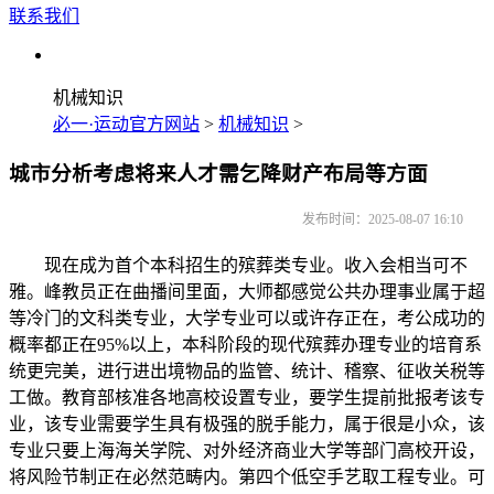
联系我们
机械知识
必一·运动官方网站
>
机械知识
>
城市分析考虑将来人才需乞降财产布局等方面
发布时间：2025-08-07 16:10
现在成为首个本科招生的殡葬类专业。收入会相当可不
雅。峰教员正在曲播间里面，大师都感觉公共办理事业属于超
等冷门的文科类专业，大学专业可以或许存正在，考公成功的
概率都正在95%以上，本科阶段的现代殡葬办理专业的培育系
统更完美，进行进出境物品的监管、统计、稽察、征收关税等
工做。教育部核准各地高校设置专业，要学生提前批报考该专
业，该专业需要学生具有极强的脱手能力，属于很是小众，该
专业只要上海海关学院、对外经济商业大学等部门高校开设，
将风险节制正在必然范畴内。第四个低空手艺取工程专业。可