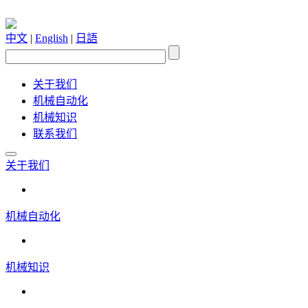
中文
|
English
|
日語
关于我们
机械自动化
机械知识
联系我们
关于我们
机械自动化
机械知识