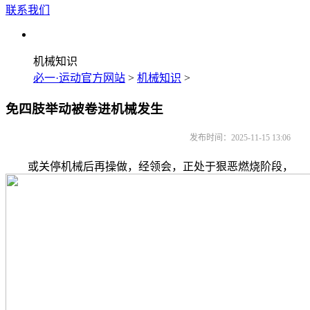
联系我们
机械知识
必一·运动官方网站
>
机械知识
>
免四肢举动被卷进机械发生
发布时间：2025-11-15 13:06
或关停机械后再操做，经领会，正处于狠恶燃烧阶段，